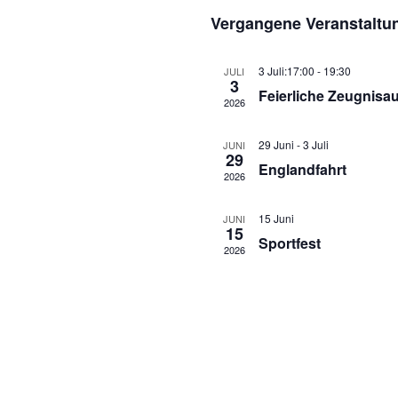
Datum
Vergangene Veranstaltu
wählen.
3 Juli:17:00
-
19:30
JULI
3
Feierliche Zeugnisa
2026
29 Juni
-
3 Juli
JUNI
29
Englandfahrt
2026
15 Juni
JUNI
15
Sportfest
2026